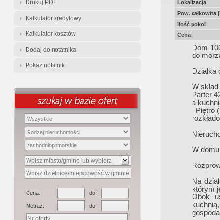
Drukuj PDF
Lokalizacja
Pow. całkowita 
Kalkulator kredytowy
Ilość pokoi
Kalkulator kosztów
Cena
Dom 100
Dodaj do notatnika
do morz
Pokaż notatnik
Działka 
W skład
Parter 4
a kuchni
I Piętro
rozkłado
Nieruch
W domu z
Rozprow
Na dział
którym j
Cena:
do:
Obok us
kuchnią,
Metraż:
do:
gospoda