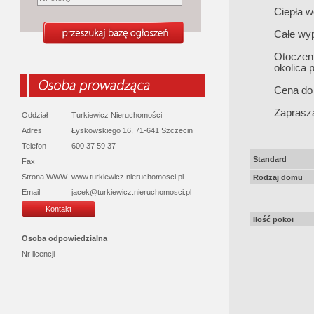
Ciepła w
Całe wyp
Otoczeni
okolica 
Cena do 
Zaprasza
Oddział
Turkiewicz Nieruchomości
Adres
Łyskowskiego 16, 71-641 Szczecin
Telefon
600 37 59 37
Standard
Fax
Strona WWW
www.turkiewicz.nieruchomosci.pl
Rodzaj domu
Email
jacek@turkiewicz.nieruchomosci.pl
Kontakt
Ilość pokoi
Osoba odpowiedzialna
Nr licencji