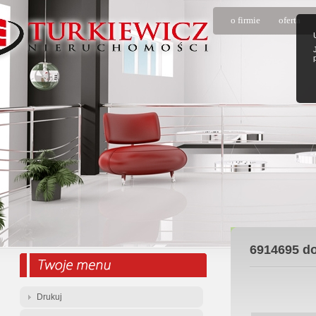
o firmie
oferta
6914695
do
Drukuj