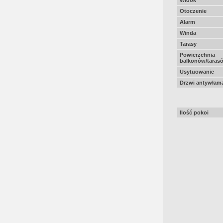
Widok
Otoczenie
Alarm
Winda
Tarasy
Powierzchnia
balkonów/taras
Usytuowanie
Drzwi antywłam
Ilość pokoi