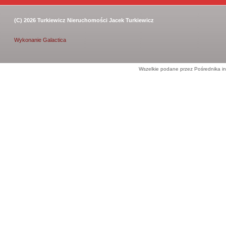
(C) 2026
Turkiewicz Nieruchomości Jacek Turkiewicz
Wykonanie
Galactica
Wszelkie podane przez Pośrednika in