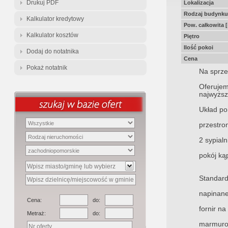
Drukuj PDF
Lokalizacja
Rodzaj budynku
Kalkulator kredytowy
Pow. całkowita 
Kalkulator kosztów
Piętro
Ilość pokoi
Dodaj do notatnika
Cena
Pokaż notatnik
Na sprze
Oferuje
najwyższ
Układ po
przestro
2 sypialn
pokój ką
Standard
napinane 
Cena:
do:
fornir na
Metraż:
do:
marmurow