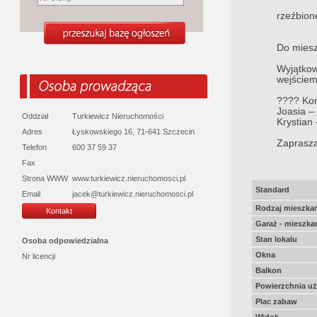
rzeźbion
Do miesz
Wyjątkow
wejściem 
???? Kon
Joasia –
Oddział
Turkiewicz Nieruchomości
Krystian
Adres
Łyskowskiego 16, 71-641 Szczecin
Zaprasza
Telefon
600 37 59 37
Fax
Strona WWW
www.turkiewicz.nieruchomosci.pl
Standard
Email
jacek@turkiewicz.nieruchomosci.pl
Rodzaj mieszkan
Kontakt
Garaż - mieszka
Stan lokalu
Osoba odpowiedzialna
Okna
Nr licencji
Balkon
Powierzchnia u
Plac zabaw