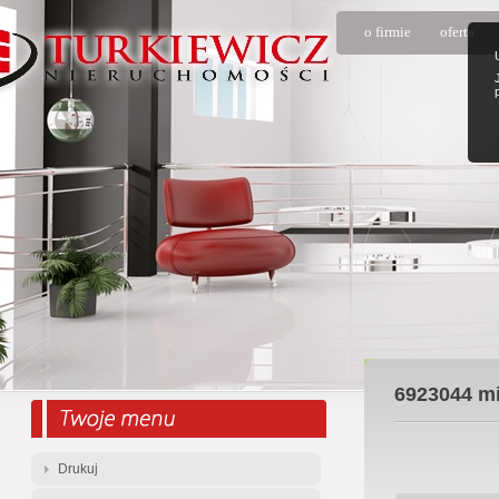
o firmie
oferta
6923044
mi
Drukuj