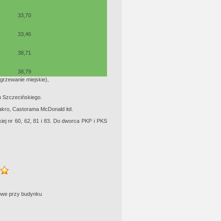
33,70
33,46
38,71
38,79
grzewanie miejskie),
u Szczecińskiego.
Makro, Castorama McDonald itd.
kiej nr 60, 62, 81 i 83. Do dworca PKP i PKS
owe przy budynku