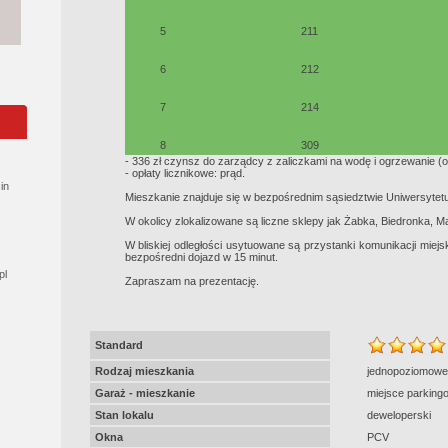
5
211
6
212
7
214
8
309
- 336 zł czynsz do zarządcy z zaliczkami na wodę i ogrzewanie (o
- opłaty licznikowe: prąd.
in
Mieszkanie znajduje się w bezpośrednim sąsiedztwie Uniwersytet
W okolicy zlokalizowane są liczne sklepy jak Żabka, Biedronka, 
W bliskiej odległości usytuowane są przystanki komunikacji miejs
bezpośredni dojazd w 15 minut.
pl
Zapraszam na prezentację.
Standard
Rodzaj mieszkania
jednopoziomowe
Garaż - mieszkanie
miejsce parking
Stan lokalu
deweloperski
Okna
PCV