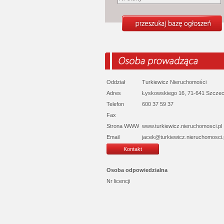
Oddział
Turkiewicz Nieruchomości
Adres
Łyskowskiego 16, 71-641 Szczec
Telefon
600 37 59 37
Fax
Strona WWW
www.turkiewicz.nieruchomosci.pl
Email
jacek@turkiewicz.nieruchomosci.
Kontakt
Osoba odpowiedzialna
Nr licencji