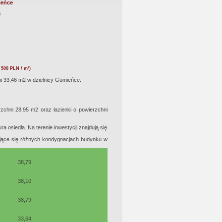
ieńce
c
 500 PLN / m²)
 33,46 m2 w dzielnicy Gumieńce.
chni 28,95 m2 oraz łazienki o powierzchni
 osiedla. Na terenie inwestycji znajdują się
ujące się różnych kondygnacjach budynku w
38,79
38,10
38,79
33,64