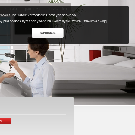
kontakt
partnerzy
teczka ofert
ookies, by ułatwić korzystanie z naszych serwisów.
 by pliki cookies były zapisywane na Twoim dysku zmień ustawienia swojej
rozumiem
ów