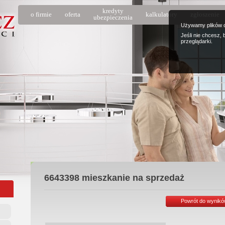
kredyty
o firmie
oferta
kalkulatory
zgłoszenie
ubezpieczenia
Używamy plików c
Jeśli nie chcesz,
przeglądarki.
6643398
mieszkanie na sprzedaż
Powrót do wynik