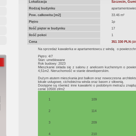
Lokalizacja
Szczecin, Gum
Rodzaj budynku
apartamentowie
Pow. całkowita [m2]
33.46 m²
Piętro
1p
Ilość pięter w budynku
17
Ilość pokoi
1
Cena
351 330 PLN
(10
Na sprzedaż kawalerka w apartamentowcu z windą o powierzchni
Piętro: 4/7
Stan: umeblowane
Rok budowy: 2023
Mieszkanie składa się z salonu z aneksem kuchennym o powierz
4,51m2. Nieruchomość w stanie deweloperskim.
Dużym atutem mieszkania jest balkon oraz nowoczesna architektura
lokale usługowe, cichobieżna winda oraz basen z siłownią.
Dostępne są również inne kawalerki o podobnym metrażu znajd
cenie 10500 zł/m2
1
109
2
114
3
209
4
210