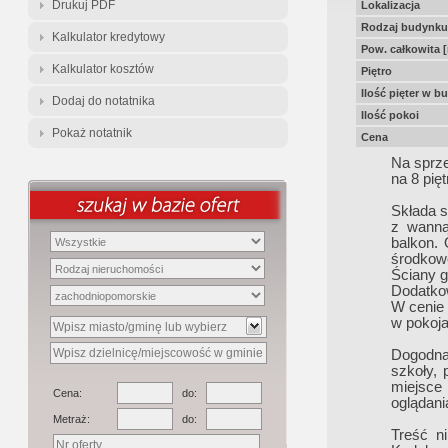
Drukuj PDF
Lokalizacja
Rodzaj budynku
Kalkulator kredytowy
Pow. całkowita 
Kalkulator kosztów
Piętro
Ilość pięter w b
Dodaj do notatnika
Ilość pokoi
Pokaż notatnik
Cena
Na sprze
na 8 pię
Składa s
z wanną
balkon. 
środkowe
Ściany 
Dodatkow
W cenie
w pokoja
Dogodna 
szkoły, 
miejsce
Cena:
do:
oglądani
Metraż:
do:
Treść ni