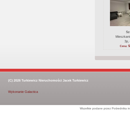
Sz
Mieszkani
3p,
5
Cena:
(C) 2026
Turkiewicz Nieruchomości Jacek Turkiewicz
Wykonanie
Galactica
Wszelkie podane przez Pośrednika in