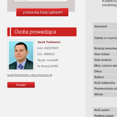
Kodeksu
osobistą
Standard
Opłaty w czyns
Jacek Turkiewicz
kom: 600375937
Rodzaj mieszkan
GG: 3886522
Stan lokalu
Stan prawny
Skype: tureek80
Mies. czynsz ad
Nr licencji
20355
Okna
jacek@turkiewicz.nieruchomosci.pl
Balkon
Ilość balkonów
Kontakt
Powierzchnia u
Winda
Ilość pokoi
Podłogi pokoi