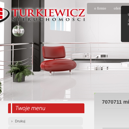
o firmie
oferta
7070711
mi
Drukuj