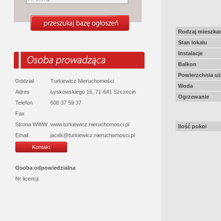
Rodzaj mieszkan
Stan lokalu
Instalacje
Balkon
Powierzchnia u
Oddział
Turkiewicz Nieruchomości
Woda
Adres
Łyskowskiego 16, 71-641 Szczecin
Ogrzewanie
Telefon
600 37 59 37
Fax
Strona WWW
www.turkiewicz.nieruchomosci.pl
Ilość pokoi
Email
jacek@turkiewicz.nieruchomosci.pl
Kontakt
Osoba odpowiedzialna
Nr licencji