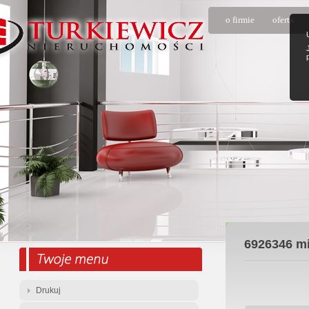
o firmie
oferta
6926346
mi
Drukuj