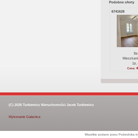
Podobne oferty
6741628
Sz
Mieszkani
1p,
4
Cena:
(C) 2026
Turkiewicz Nieruchomości Jacek Turkiewicz
Wykonanie
Galactica
Wszelkie podane przez Pośrednika in