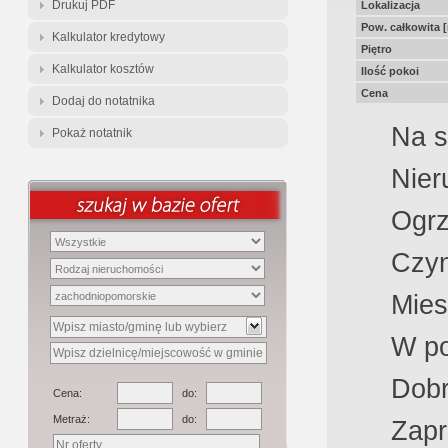
Drukuj PDF
Lokalizacja
Pow. całkowita 
Kalkulator kredytowy
Piętro
Kalkulator kosztów
Ilość pokoi
Cena
Dodaj do notatnika
Na s
Pokaż notatnik
Nier
Ogrz
Czyn
Mies
W po
Dobr
Cena:
do:
Metraż:
do:
Zapr