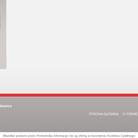
kiewicz
STRONA GŁÓWNA
O FIRMIE
Wszelkie podane przez Pośrednika informacje nie są ofertą w rozumieniu Kodeksu Cywilnego