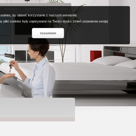
kontakt
partnerzy
teczka ofert
ookies, by ułatwić korzystanie z naszych serwisów.
 by pliki cookies były zapisywane na Twoim dysku zmień ustawienia swojej
rozumiem